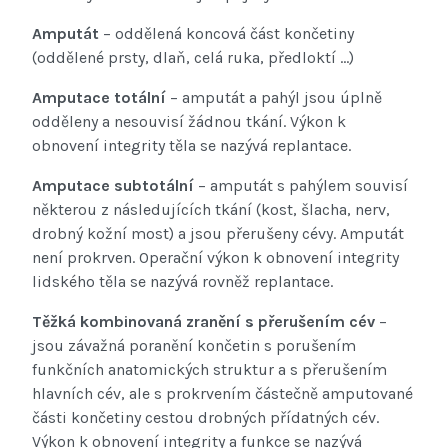
Amputát
– oddělená koncová část končetiny
(oddělené prsty, dlaň, celá ruka, předloktí ...)
Amputace totální
– amputát a pahýl jsou úplně
odděleny a nesouvisí žádnou tkání. Výkon k
obnovení integrity těla se nazývá replantace.
Amputace subtotální
– amputát s pahýlem souvisí
některou z následujících tkání (kost, šlacha, nerv,
drobný kožní most) a jsou přerušeny cévy. Amputát
není prokrven. Operační výkon k obnovení integrity
lidského těla se nazývá rovněž replantace.
Těžká kombinovaná zranění s přerušením cév
–
jsou závažná poranění končetin s porušením
funkčních anatomických struktur a s přerušením
hlavních cév, ale s prokrvením částečně amputované
části končetiny cestou drobných přídatných cév.
Výkon k obnovení integrity a funkce se nazývá