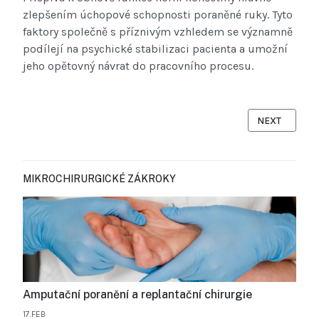
zlepšením úchopové schopnosti poraněné ruky. Tyto
faktory společně s příznivým vzhledem se významně
podílejí na psychické stabilizaci pacienta a umožní
jeho opětovný návrat do pracovního procesu.
NEXT ARTICL
NEXT
MIKROCHIRURGICKÉ ZÁKROKY
Amputační poranění a replantační chirurgie
17.FEB