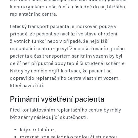
k chirurgickému ošetření a následně do nejbližšího
replantačního centra.
Letecký transport pacienta je indikován pouze v
případě, že pacient se nachází ve stavu ohrožení
životních funkcí nebo v případě, že nejbližší
replantační centrum je vytíženo ošetřováním jiného
pacienta a čas transportem sanitním vozem by byl
delší než přípustné doby teplé či studené ischémie.
Nikdy by nemělo dojít k situaci, že pacient se
dopraví do replantačního centra vlastním vozem,
který navíc řídí.
Primární vyšetření pacienta
Před kontaktováním replantačního centra by měly
být známy následující skutečnosti:
kdy se stal úraz,
rozeznat, zda se jedná o teplou či studenou