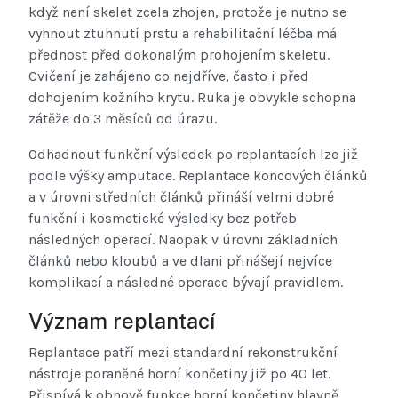
když není skelet zcela zhojen, protože je nutno se
vyhnout ztuhnutí prstu a rehabilitační léčba má
přednost před dokonalým prohojením skeletu.
Cvičení je zahájeno co nejdříve, často i před
dohojením kožního krytu. Ruka je obvykle schopna
zátěže do 3 měsíců od úrazu.
Odhadnout funkční výsledek po replantacích lze již
podle výšky amputace. Replantace koncových článků
a v úrovni středních článků přináší velmi dobré
funkční i kosmetické výsledky bez potřeb
následných operací. Naopak v úrovni základních
článků nebo kloubů a ve dlani přinášejí nejvíce
komplikací a následné operace bývají pravidlem.
Význam replantací
Replantace patří mezi standardní rekonstrukční
nástroje poraněné horní končetiny již po 40 let.
Přispívá k obnově funkce horní končetiny hlavně