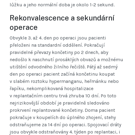
lůžku a jeho normální doba je okolo 1-2 sekund.
Rekonvalescence a sekundární
operace
Obvykle 3. až 4. den po operaci jsou pacienti
přeloženi na standardní oddělení. Pokračují
pravidelné převazy končetiny po 2 dnech, aby
nedošlo k naschnutí prosáklých obvazů a možnému
utištění odvodného žilního řečiště. Pátý až sedmý
den po operaci pacient začíná končetinu koupat
v slabém roztoku hypermanganu, heřmánku nebo
řapíku, nekomplikovaná hospitalizace
v replantačním centru trvá zhruba 10 dní. Po toto
nejrizikovější období je pravidelně sledováno
prokrvení replantované končetiny. Doma pacient
pokračuje v koupelích do úplného zhojení, stehy
odstraňujeme za 14 dní po operaci. Spojovací dráty
jsou obvykle odstraňovány 4. týden po replantaci, i