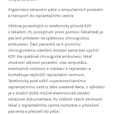
Organizace zdravotní péče u amputačních poranění
a transport do replantačního centra
Většina poraněných si telefonicky přivolá RZP
s lékařem. Po poskytnutí první pomoci (lékařské) je
pacient převezen na spádovou chirurgickou
ambulanci. Část pacientů se k prvnímu
chirurgickému ošetření dostaví sama bez využití
RZP. Na spádové chirurgické ambulanci lékař
zhodnotí vážnost poranění, stav amputátu,
eventuelně možnost a indikaci k replantaci a
kontaktuje nejbližší replantační centrum.
Telefonicky poté sdělí superkonziliárnímu
replantačnímu centru dále uvedená fakta, s výhodou
je v dnešní době možné elektronické zaslání
obrazové dokumentace. Po zvážení všech okolností
lékař z replantačního centra rozhodne o přeložení
pacienta a převzetí do péče.