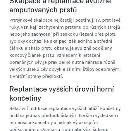
Skalpace a replantace avulzně
amputovaných prstů
Prstýnkové skalpace nejčastěji postihují IV. prst levé
ruky. Vznikají zachycením prstenu do různých strojů
nebo jeho zachycení při seskoku (lezení přes plot).
Typicky dochází ke skalpaci základního a střední
článku a skalp prstu obsahuje avulzně oddělený
koncový článek prstu. Vzhledem k natažení
poraněných cév je pravidelně nutná náhrada různě
velkých úseků cév obvykle žilními štěpy odebranými
z vnitřní strany předloktí.
Replantace vyšších úrovní horní
končetiny
Relativní indikace replantace vyšších etáží končetiny
je dána jednak předpokládaným horším výsledkem
reinervace končetiny a jednak výraznějším
poškozením organismu traumatickým šokem.