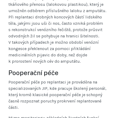
tkáňového přenosu (lalokovou plastikou), který je
umožněn odběrem příslušného laloku z amputátu.
Při replantaci drobných koncových částí lidského
těla, jakými jsou uši či nos, často vzniká problém
s rekonstrukcí venózního řečiště, protože průsvit
odvodných žil se pohybuje na hranici šitelnosti.
V takových případech je možno období venózní
kongesce překlenout za pomoci přikládání
medicinálních pijavic do doby, než dojde
k prorostení nových cév do amputátu.
Pooperační péče
Pooperační péče po replantaci je prováděna na
specializovaných JIP, kde pracuje školený personál,
který kromě klasické pooperační péče je schopný
časně rozpoznat poruchy prokrvení replantované
části.
Mimo monitoringu základních životních funkcí,