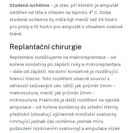
Studená ischémie
– je stav, při kterém je amputát
oddělen od těla a chlazen na teplotu 4° C. Doba
studené ischémie by měla být menší než 24 hodin
pro prsty a 10 hodin pro amputát s obsahem svalové
tkáně.
Replantační chirurgie
Replantace rozdělujeme na makroreplantace – od
kořene končetiny po zápěstí ruky a mikroreplantace
– dále od zápěstí. Na dolní končetině je rozdělující
hranicí hlezno. Toto rozdělení obecně souvisí s
velikostí sešívaných cév. Větší jak průměr 2mm –
makrosutura, menší jak průměr 2mm –
mikrosutura. Praktické je další rozdělení na vysoké
amputace – od kořene končetiny do střední třetiny
předloktí (obsahují významné množství svaloviny
limitující jednak čas ischémie, jednak míru
poškození rozdrcením svaloviny) a amputace nízké