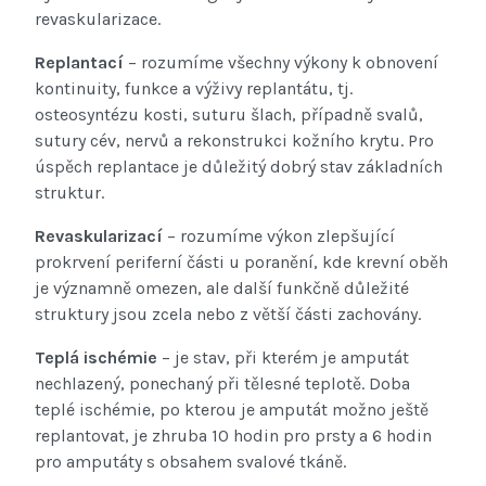
revaskularizace.
Replantací
– rozumíme všechny výkony k obnovení
kontinuity, funkce a výživy replantátu, tj.
osteosyntézu kosti, suturu šlach, případně svalů,
sutury cév, nervů a rekonstrukci kožního krytu. Pro
úspěch replantace je důležitý dobrý stav základních
struktur.
Revaskularizací
– rozumíme výkon zlepšující
prokrvení periferní části u poranění, kde krevní oběh
je významně omezen, ale další funkčně důležité
struktury jsou zcela nebo z větší části zachovány.
Teplá ischémie
– je stav, při kterém je amputát
nechlazený, ponechaný při tělesné teplotě. Doba
teplé ischémie, po kterou je amputát možno ještě
replantovat, je zhruba 10 hodin pro prsty a 6 hodin
pro amputáty s obsahem svalové tkáně.