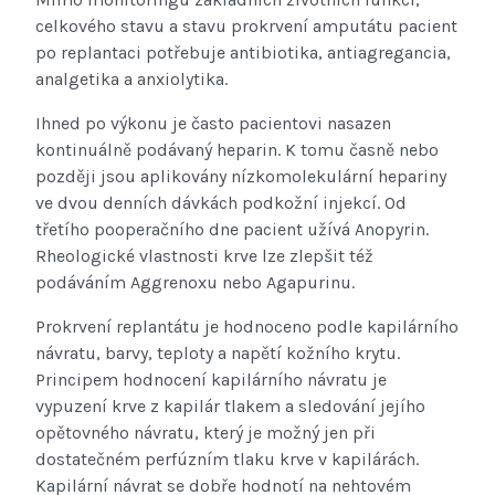
celkového stavu a stavu prokrvení amputátu pacient
po replantaci potřebuje antibiotika, antiagregancia,
analgetika a anxiolytika.
Ihned po výkonu je často pacientovi nasazen
kontinuálně podávaný heparin. K tomu časně nebo
později jsou aplikovány nízkomolekulární hepariny
ve dvou denních dávkách podkožní injekcí. Od
třetího pooperačního dne pacient užívá Anopyrin.
Rheologické vlastnosti krve lze zlepšit též
podáváním Aggrenoxu nebo Agapurinu.
Prokrvení replantátu je hodnoceno podle kapilárního
návratu, barvy, teploty a napětí kožního krytu.
Principem hodnocení kapilárního návratu je
vypuzení krve z kapilár tlakem a sledování jejího
opětovného návratu, který je možný jen při
dostatečném perfúzním tlaku krve v kapilárách.
Kapilární návrat se dobře hodnotí na nehtovém