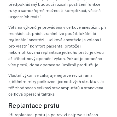
předpokládaný budoucí rozsah postižení funkce
ruky a samozřejmě možnosti komplikací, včetně
urgentních revizí.
Většina výkonů je prováděna v celkové anestézii, při
menších stupních zranění lze použit lokální či
regionální anestézii. Celková anestézie je volena i
pro vlastní komfort pacienta, protože i
nekomplikovaná replantace jednoho prstu je dvou
až tříhodinový operační výkon. Pokud je poraněno
více prstů, doba operace se úměrně prodlužuje.
Vlastní výkon se zahajuje nejprve revizí ran a
zjištěním míry poškození jednotlivých struktur. Je
též zhodnocen celkový stav amputátů a stanovena
celková operační taktika.
Replantace prstu
Při replantaci prstu je po revizi nejprve zkrácen