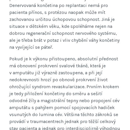
Denervovaná končetina po replantaci nemá pro
pacienta přínos, s protézou naopak může mít
zachovanou určitou úchopovou schopnost. Jiná je
situace v dětském věku, kde spoléháme nejen na
dobrou regenerační schopnost nervového systému,
ale je třeba brát v potaz i vliv chybění váhy končetiny
na vyvíjející se páteř.
Pokud je k výkonu přistoupeno, absolutní přednost
má obnovení prokrvení svalové tkáně, která je
v amputátu již výrazně zastoupena, a při její
nedokrevnosti hrozí po obnově prokrvení život
ohrožující syndrom revaskularizace. Prvním krokem
je tedy přiložení končetiny do směru a sešití
odvodné žíly a magistrální tepny nebo propojení cév
amputátu s pahýlem pomocí spojovacích hadiček
vsunutých do lumina cév. Většina těchto zákroků se
provádí v traumacentrech jednak pro těžší celkový
stav pacienta a jednak pro interdisciplirně výhodnou