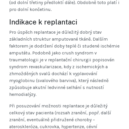
(od dolní třetiny předloktí dále). Obdobně toto platí i
pro dolní končetinu.
Indikace k replantaci
Pro úspěch replantace je důležitý dobrý stav
základních struktur amputované tkáně. Dalším
faktorem je dodržení doby teplé či studené ischémie
amputátu. Podobně jako crush syndrom v
traumatologii je v replantační chirurgii popisován
syndrom revaskularizace, kdy z ischemických a
zhmožděných svalů dochází k vyplavování
myoglobinu (svalového barviva), který následně
způsobuje akutní ledvinné selhání s nutností
hemodialýzy.
Při posuzování možnosti replantace je důležitý
celkový stav pacienta (rozsah zranění, popř. další
zranění, eventuálně přidružené choroby –
ateroskleróza, cukrovka, hypertenze, cévní