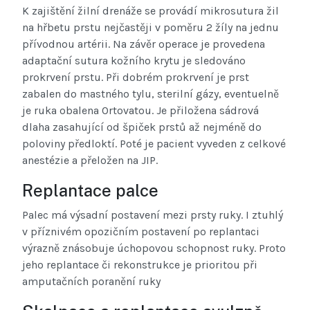
K zajištění žilní drenáže se provádí mikrosutura žil
na hřbetu prstu nejčastěji v poměru 2 žíly na jednu
přívodnou artérii. Na závěr operace je provedena
adaptační sutura kožního krytu je sledováno
prokrvení prstu. Při dobrém prokrvení je prst
zabalen do mastného tylu, sterilní gázy, eventuelně
je ruka obalena Ortovatou. Je přiložena sádrová
dlaha zasahující od špiček prstů až nejméně do
poloviny předloktí. Poté je pacient vyveden z celkové
anestézie a přeložen na JIP.
Replantace palce
Palec má výsadní postavení mezi prsty ruky. I ztuhlý
v příznivém opozičním postavení po replantaci
výrazně znásobuje úchopovou schopnost ruky. Proto
jeho replantace či rekonstrukce je prioritou při
amputačních poranění ruky