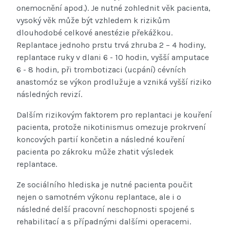
onemocnění apod.). Je nutné zohlednit věk pacienta,
vysoký věk může být vzhledem k rizikům
dlouhodobé celkové anestézie překážkou.
Replantace jednoho prstu trvá zhruba 2 – 4 hodiny,
replantace ruky v dlani 6 - 10 hodin, vyšší amputace
6 - 8 hodin, při trombotizaci (ucpání) cévních
anastomóz se výkon prodlužuje a vzniká vyšší riziko
následných revizí.
Dalším rizikovým faktorem pro replantaci je kouření
pacienta, protože nikotinismus omezuje prokrvení
koncových partií končetin a následné kouření
pacienta po zákroku může zhatit výsledek
replantace.
Ze sociálního hlediska je nutné pacienta poučit
nejen o samotném výkonu replantace, ale i o
následné delší pracovní neschopnosti spojené s
rehabilitací a s případnými dalšími operacemi.