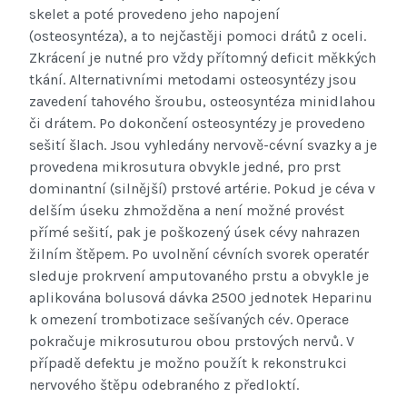
skelet a poté provedeno jeho napojení
(osteosyntéza), a to nejčastěji pomoci drátů z oceli.
Zkrácení je nutné pro vždy přítomný deficit měkkých
tkání. Alternativními metodami osteosyntézy jsou
zavedení tahového šroubu, osteosyntéza minidlahou
či drátem. Po dokončení osteosyntézy je provedeno
sešití šlach. Jsou vyhledány nervově-cévní svazky a je
provedena mikrosutura obvykle jedné, pro prst
dominantní (silnější) prstové artérie. Pokud je céva v
delším úseku zhmožděna a není možné provést
přímé sešití, pak je poškozený úsek cévy nahrazen
žilním štěpem. Po uvolnění cévních svorek operatér
sleduje prokrvení amputovaného prstu a obvykle je
aplikována bolusová dávka 2500 jednotek Heparinu
k omezení trombotizace sešívaných cév. Operace
pokračuje mikrosuturou obou prstových nervů. V
případě defektu je možno použít k rekonstrukci
nervového štěpu odebraného z předloktí.