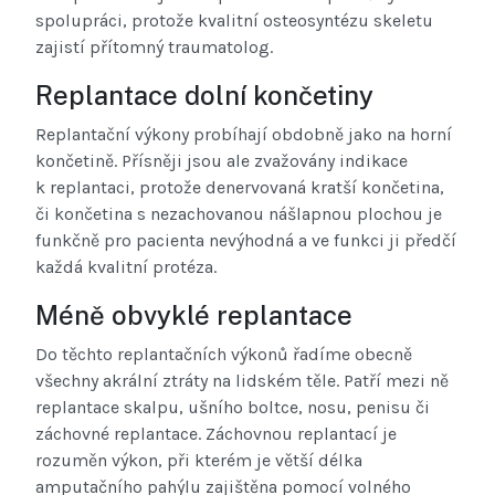
spolupráci, protože kvalitní osteosyntézu skeletu
zajistí přítomný traumatolog.
Replantace dolní končetiny
Replantační výkony probíhají obdobně jako na horní
končetině. Přísněji jsou ale zvažovány indikace
k replantaci, protože denervovaná kratší končetina,
či končetina s nezachovanou nášlapnou plochou je
funkčně pro pacienta nevýhodná a ve funkci ji předčí
každá kvalitní protéza.
Méně obvyklé replantace
Do těchto replantačních výkonů řadíme obecně
všechny akrální ztráty na lidském těle. Patří mezi ně
replantace skalpu, ušního boltce, nosu, penisu či
záchovné replantace. Záchovnou replantací je
rozuměn výkon, při kterém je větší délka
amputačního pahýlu zajištěna pomocí volného