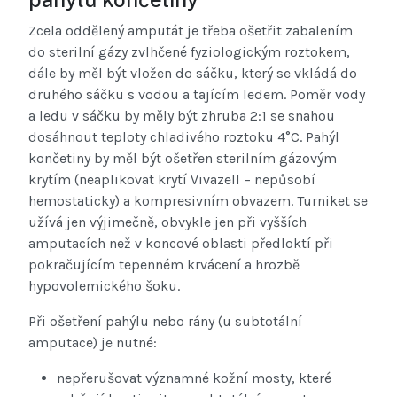
Zcela oddělený amputát je třeba ošetřit zabalením
do sterilní gázy zvlhčené fyziologickým roztokem,
dále by měl být vložen do sáčku, který se vkládá do
druhého sáčku s vodou a tajícím ledem. Poměr vody
a ledu v sáčku by měly být zhruba 2:1 se snahou
dosáhnout teploty chladivého roztoku 4°C. Pahýl
končetiny by měl být ošetřen sterilním gázovým
krytím (neaplikovat krytí Vivazell – nepůsobí
hemostaticky) a kompresivním obvazem. Turniket se
užívá jen výjimečně, obvykle jen při vyšších
amputacích než v koncové oblasti předloktí při
pokračujícím tepenném krvácení a hrozbě
hypovolemického šoku.
Při ošetření pahýlu nebo rány (u subtotální
amputace) je nutné:
nepřerušovat významné kožní mosty, které