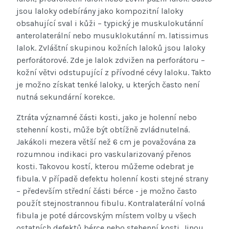
jsou laloky odebírány jako kompozitní laloky
obsahující sval i kůži – typický je muskulokutánní
anterolaterální nebo musuklokutánní m. latissimus
lalok. Zvláštní skupinou kožních laloků jsou laloky
perforátorové. Zde je lalok zdvižen na perforátoru –
kožní větvi odstupující z přívodné cévy laloku. Takto
je možno získat tenké laloky, u kterých často není
nutná sekundární korekce.
Ztráta významné části kosti, jako je holenní nebo
stehenní kosti, může být obtížně zvládnutelná.
Jakákoli mezera větší než 6 cm je považována za
rozumnou indikaci pro vaskularizovaný přenos
kosti. Takovou kostí, kterou můžeme odebrat je
fibula. V případě defektu holenní kosti stejné strany
– především střední části bérce - je možno často
použít stejnostrannou fibulu. Kontralaterální volná
fibula je poté dárcovským místem volby u všech
ostatních defektů bérce nebo stehenní kosti. Jinou