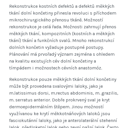
Rekonstrukce kostních defektů a defektů měkkých
tkání dolní končetiny přinesla revoluci s příchodem
mikrochirurgického přenosu tkáně. Možností
rekonstrukce je celá řada. Možnosti zahrnují přenos
měkkých tkání, kompozitních (kostních a měkkých
tkání) tkání a funkčních svalů. Mnoho rekonstrukcí
dolních končetin vyžaduje postupné postupy.
Plánování má prvořadý význam zejména s ohledem
na kvalitu existujích cév dolní končetiny a
tímpádem i možnostech cévních anastomóz.
Rekonstrukce pouze měkkých tkání dolní končetiny
může být provedena svalovými laloky, jako je
m.latissimus dorsi, m.rectus abdominis, m. grazilis,
m. serratus anterior. Dobře prokrvený sval je kryt
dermoepidermálním štěpem. Jinou možností
využívanou ke krytí měkkotnáňových laloků jsou
fasciokutánní laloky, jako je anterolaterální stehenní
lalok, předloketní lalok nebo zevní pažní lalok. Často