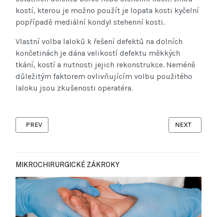
kostí, kterou je možno použít je lopata kosti kyčelní
popřípadě mediální kondyl stehenní kosti.
Vlastní volba laloků k řešení defektů na dolních
končetinách je dána velikostí defektu měkkých
tkání, kostí a nutnosti jejich rekonstrukce. Neméně
důležitým faktorem ovlivňujícím volbu použitého
laloku jsou zkušenosti operatéra.
PREVIOUS ARTICLE: REKONSTRUKCE PRSU
NEXT ARTICL
PREV
NEXT
MIKROCHIRURGICKÉ ZÁKROKY